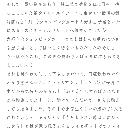
そして、買い物がおわり、駐車場で荷物を車に乗せ、抱
っこしていた娘をチャイルドシートに乗せて…最後の最
難関は(;´Д｀)ショッピングカート大好き息子君をいか
にスムーズにチャイルドシートへ移すかでした💦
大好きなショッピングカートとのしばしのお別れは小さ
な息子君にとってはつらく切ないものだったのでしょ
う…駄々をこね、この世の終わりとばかりに泣きわめき
ました( ;∀;)
それを見かねて助けて下さる方がいて、何度救われたか
わかりません✨助けて下さる方々は『うちも娘が子育て
中だから気持ちわかるわ』『あと３年もすれば楽になる
から頑張ってね！』と、助けていただいて、さらに励ま
しても頂きました。その中で小学生くらいの男の子2人を
連れていらっしゃった方が『うちも小さい時は大変だっ
たから』と我が家の息子君をヒョイと抱き上げてチャイ