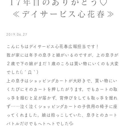
17年目のありがとう♡
≪デイサービス心花春≫
2019.06.27
こんにちはデイサービス心花春広報担当です！
我が家には年子の息子と娘がいるのですが、上の息子が
２歳で下の娘がまだ１歳のころは買い物にいくのも大変
でした(;´Д｀)
上の息子はショッピングカートが大好きで、買い物にい
くたびにそのカートを押したがります。でもカートの取
っ手を掴むと足が届かず、背伸びをしても取っ手を握れ
ず……泣く泣くショッピングカートの子供用の椅子に座
ってくれました。娘は抱っこしていた、息子とのカート
バトルだけでもヘトヘトでした💦