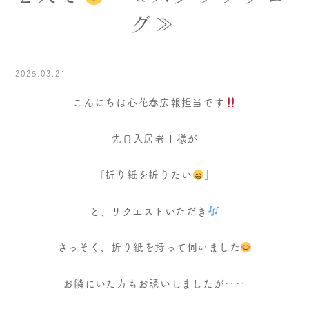
グ≫
2025.03.21
こんにちは心花春広報担当です
先日入居者Ｉ様が
『折り紙を折りたい
』
と、リクエストいただき
さっそく、折り紙を持って伺いました
お隣にいた方もお誘いしましたが‥‥